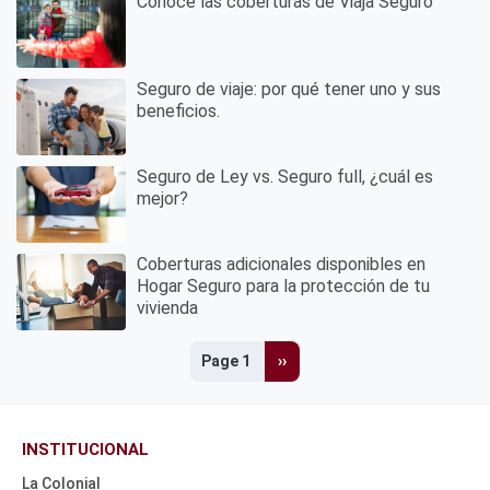
Conoce las coberturas de Viaja Seguro
Seguro de viaje: por qué tener uno y sus
beneficios.
Seguro de Ley vs. Seguro full, ¿cuál es
mejor?
Coberturas adicionales disponibles en
Hogar Seguro para la protección de tu
vivienda
Page 1
Next
››
page
INSTITUCIONAL
La Colonial