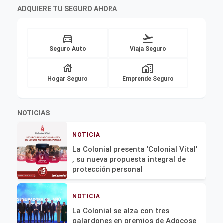
ADQUIERE TU SEGURO AHORA
directions_car
flight_takeoff
Seguro Auto
Viaja Seguro
house
home_work
Hogar Seguro
Emprende Seguro
NOTICIAS
NOTICIA
La Colonial presenta 'Colonial Vital'
, su nueva propuesta integral de
protección personal
NOTICIA
La Colonial se alza con tres
galardones en premios de Adocose