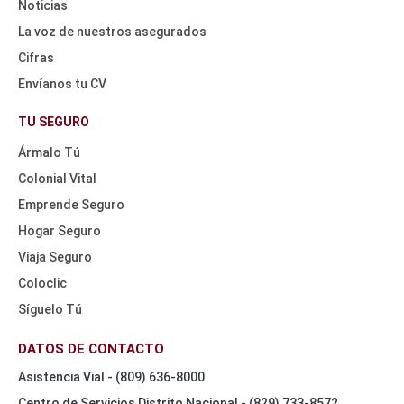
Noticias
La voz de nuestros asegurados
Cifras
Envíanos tu CV
HEADER
NAV
TU SEGURO
TOP
Ármalo Tú
Colonial Vital
Emprende Seguro
Hogar Seguro
Viaja Seguro
Coloclic
Síguelo Tú
DATOS DE CONTACTO
Asistencia Vial - (809) 636-8000
Centro de Servicios Distrito Nacional - (829) 733-8572