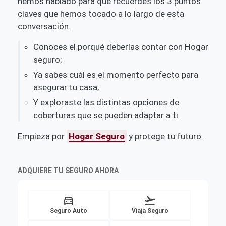
hemos hablado para que recuerdes los 3 puntos
claves que hemos tocado a lo largo de esta
conversación.
Conoces el porqué deberías contar con Hogar
seguro;
Ya sabes cuál es el momento perfecto para
asegurar tu casa;
Y exploraste las distintas opciones de
coberturas que se pueden adaptar a ti.
Empieza por
Hogar Seguro
y protege tu futuro.
ADQUIERE TU SEGURO AHORA
directions_car
flight_takeoff
Seguro Auto
Viaja Seguro